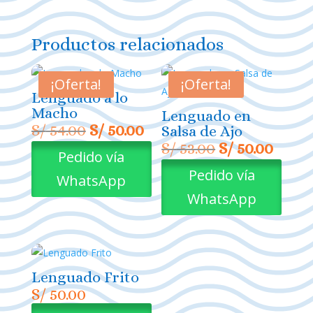
Productos relacionados
¡Oferta!
¡Oferta!
Lenguado a lo
Macho
Lenguado en
El
El
S/
54.00
S/
50.00
Salsa de Ajo
precio
precio
El
El
S/
53.00
S/
50.00
Pedido vía
original
actual
precio
preci
Pedido vía
WhatsApp
era:
es:
original
actua
WhatsApp
S/ 54.00.
S/ 50.00.
era:
es:
S/ 53.00.
S/ 50.
Lenguado Frito
S/
50.00