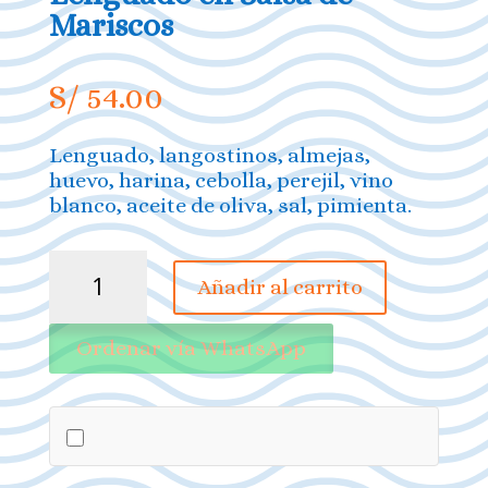
Mariscos
S/
54.00
Lenguado, langostinos, almejas,
huevo, harina, cebolla, perejil, vino
blanco, aceite de oliva, sal, pimienta.
Lenguado
Añadir al carrito
en
Salsa
de
Ordenar vía WhatsApp
Mariscos
cantidad