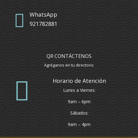

WhatsApp
921782881
QR CONTÁCTENOS
Agréganos en tu directorio

Horario de Atención
Lunes a Viernes:
9am – 6pm
Sábados:
9am – 4pm